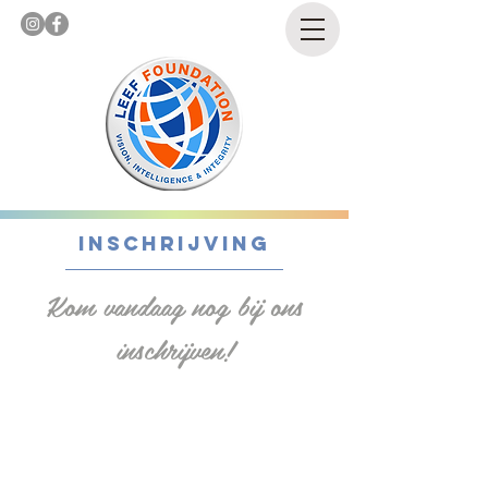
Inschrijving
Kom vandaag nog bij ons
inschrijven!