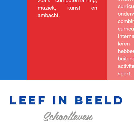
zoals computertraining,
curr
muziek, kunst en
onderw
ambacht.
combin
curri
Intern
leren
he
buiten
activi
sport.
LEEF IN BEELD
Schoolleven