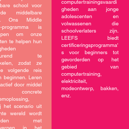
computertrainingsvaardi
lbare school voor
gheden aan jonge
e middelbare
adolescenten en
ol. Ons Middle
volwassenen die
l-programma is
schoolverlaters zijn.
orpen om onze
LEEFS biedt
ten te helpen hun
certificeringsprogramma'
igheden
s voor beginners tot
rtdurend te
gevorderden op het
kkelen, zodat ze
gebied van
e volgende reis
computertraining,
n beginnen. Leren
elektriciteit,
ractief door middel
modeontwerp, bakken,
 concrete
enz.
emoplossing,
j het scenario uit
hte wereld wordt
bonden met
rwerpen in het