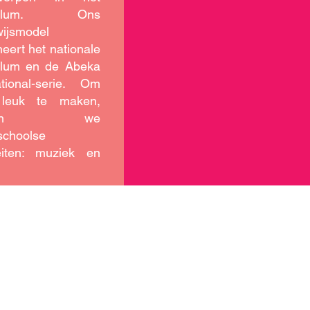
iculum. Ons
ijsmodel
eert het nationale
culum en de Abeka
ational-serie. Om
 leuk te maken,
bben we
schoolse
teiten: muziek en