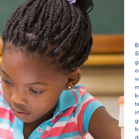
B
S
g
o
v
m
b
t
i
g
b
d