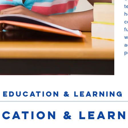
t
c
f
w
a
p
Education & learning​
cation & learn