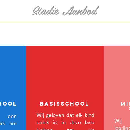
Studie Aanbod
hool
basisschool
mi
Wij geloven dat elk kind
n een
Wij 
uniek is; in deze fase
npak om
leer
helpen we de