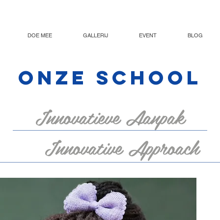
DOE MEE
GALLERIJ
EVENT
BLOG
ONZE SCHOOL
Innovatieve Aanpak
Innovative Approach