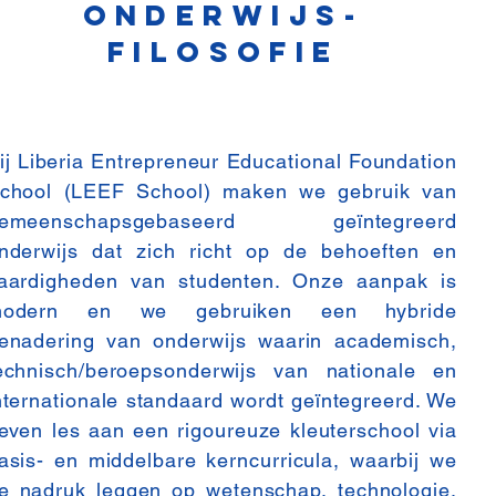
ONDERWIJs-
FILOSOFIE
ij Liberia Entrepreneur Educational Foundation
chool (LEEF School) maken we gebruik van
emeenschapsgebaseerd geïntegreerd
nderwijs dat zich richt op de behoeften en
aardigheden van studenten. Onze aanpak is
odern en we gebruiken een hybride
enadering van onderwijs waarin academisch,
echnisch/beroepsonderwijs van nationale en
nternationale standaard wordt geïntegreerd. We
even les aan een rigoureuze kleuterschool via
asis- en middelbare kerncurricula, waarbij we
e nadruk leggen op wetenschap, technologie,