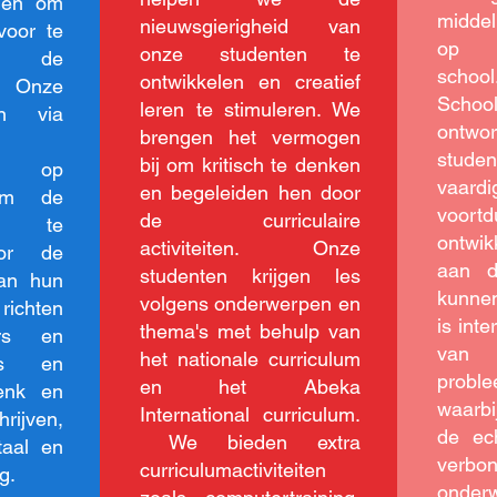
ggen om
midde
nieuwsgierigheid van
voor te
op d
onze studenten te
op de
scho
ontwikkelen en creatief
 Onze
Schoo
leren te stimuleren. We
en via
ontw
brengen het vermogen
studen
bij om kritisch te denken
len op
vaard
en begeleiden hen door
 om de
voo
de curriculaire
en te
ontwi
activiteiten. Onze
oor de
aan d
studenten krijgen les
van hun
kunne
volgens onderwerpen en
richten
is inte
thema's met behulp van
rs en
van
het nationale curriculum
ers en
proble
en het Abeka
enk en
waarbi
International curriculum.
jven,
de ec
We bieden extra
taal en
ver
curriculumactiviteiten
g.
onde