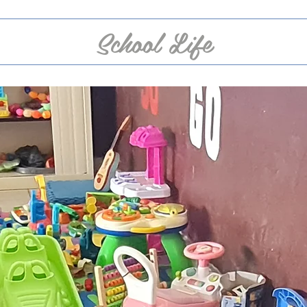
School Life
Let Girls Learn