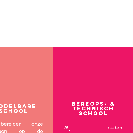
Bereops- &
ddelbare
technisch
school
school
bereiden onze
Wij bieden
lingen op de