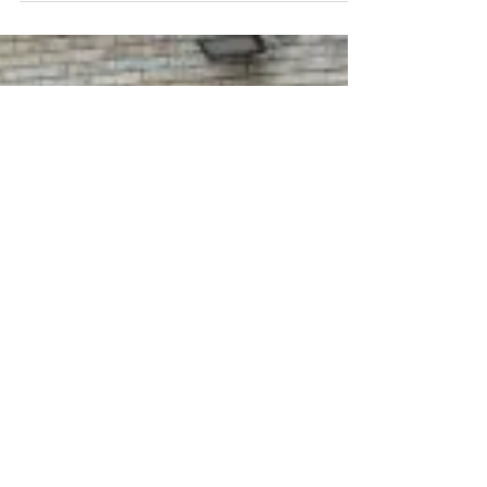
Blog geschreven door mevrouw Dawn Rutland -
coördinator basisschoolbibliotheek op St. John's
International school St. John's...