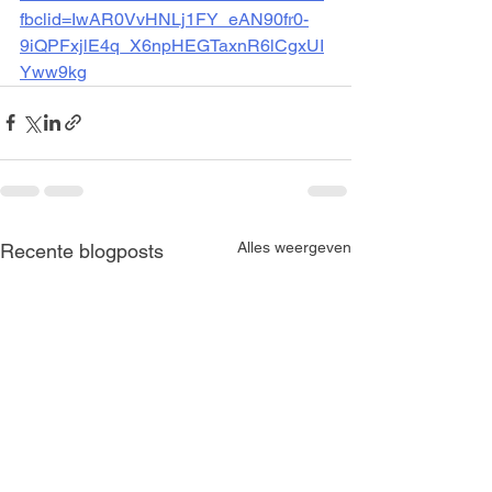
fbclid=IwAR0VvHNLj1FY_eAN90fr0-
9iQPFxjlE4q_X6npHEGTaxnR6lCgxUI
Yww9kg
Alles weergeven
Recente blogposts