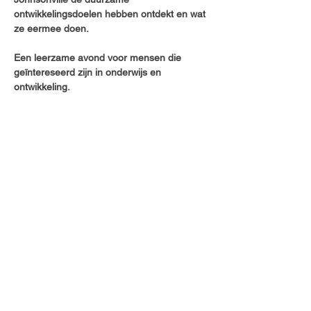
ontwikkelingsdoelen hebben ontdekt en wat 
ze eermee doen.
Een leerzame avond voor mensen die 
geïntereseerd zijn in onderwijs en 
ontwikkeling.
Read More >
Share This Event
CONTACT US
Belgium: +32494436475